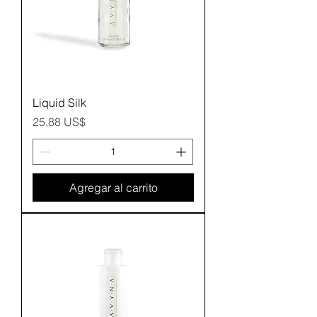
Liquid Silk
Precio
25,88 US$
Agregar al carrito