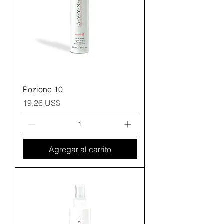
Pozione 10
Precio
19,26 US$
Agregar al carrito