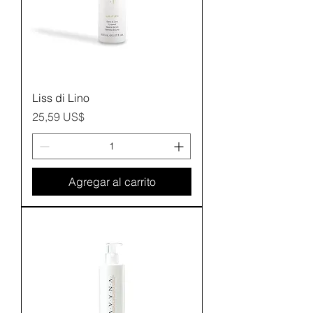
Liss di Lino
Precio
25,59 US$
Agregar al carrito