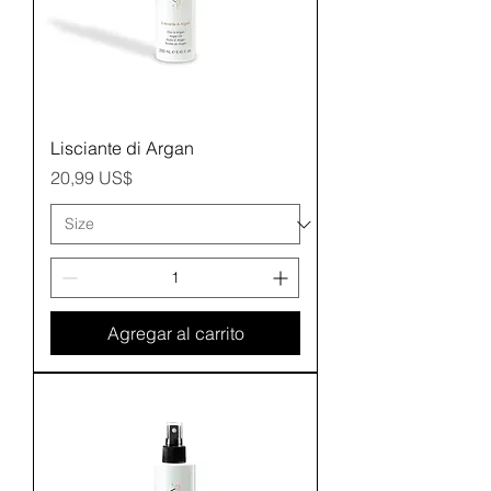
Lisciante di Argan
Precio
20,99 US$
Agregar al carrito