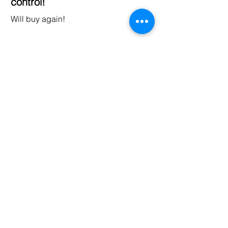
control!
Will buy again!
AVYNA COSMETICS INC
support@avyna.us
+1 325-238-4164
9:30 - 18:30
Other country
Terms and conditions
FAQ
Privacy