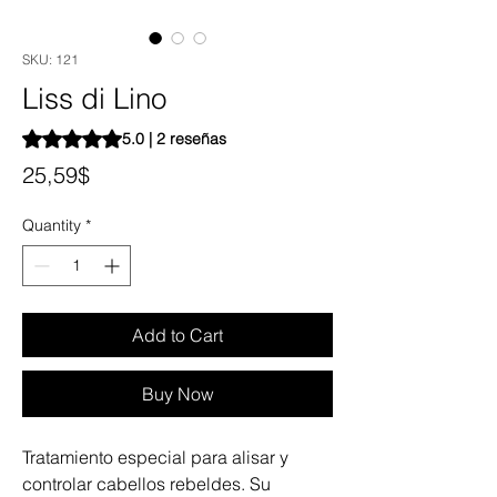
SKU: 121
Liss di Lino
Según 2 reseñas, la calificación es de 5.0 de 5 estrellas
5.0 | 2 reseñas
Price
25,59$
Quantity
*
Add to Cart
Buy Now
Tratamiento especial para alisar y
controlar cabellos rebeldes. Su