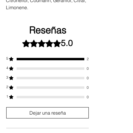
Citronellol, Coumarin, Geraniol, Citral,
Limonene.
Reseñas
5.0
Obtuvo 5 de 5 estrellas.
5
2
4
0
3
0
2
0
1
0
Dejar una reseña