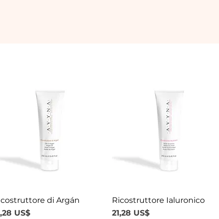
icostruttore di Argán
Vista rápida
Ricostruttore Ialuronico
Vista rápida
recio
Precio
1,28 US$
21,28 US$