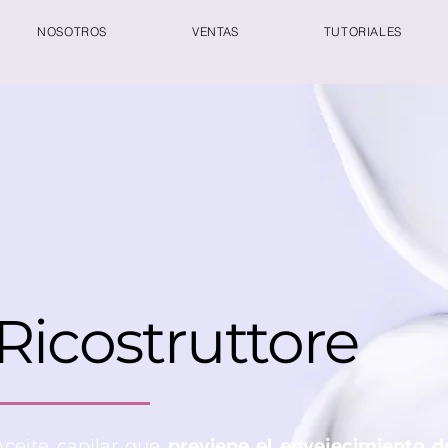
NOSOTROS
VENTAS
TUTORIALES
Ricostruttore
Aceite capilar que
previene el envejecimiento d