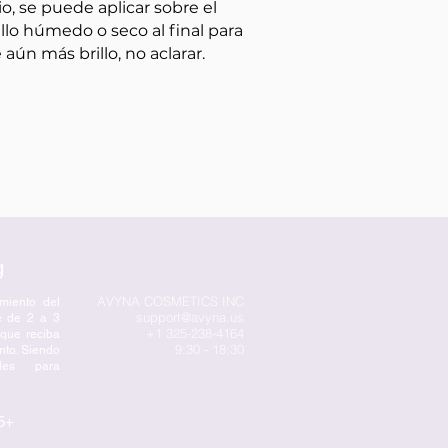
io, se puede aplicar sobre el
llo húmedo o seco al final para
 aún más brillo, no aclarar.
g
AVYNA COSMETICS INC
miento del
support@avyna.us
e de 2 a 3
+1 325-238-4164
 que reciba
9:30 - 18:30
nto. Siendo
les para
5+