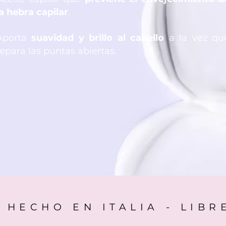
la hebra capilar
.
Aporta
suavidad y brillo al cabello
a la vez qu
repara las puntas abiertas.
 HECHO EN ITALIA - LIB