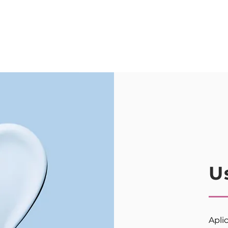
U
Apli