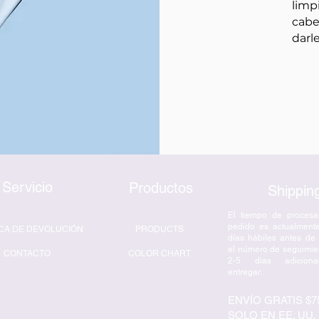
limp
cabe
darle
Servicio
Productos
Shippin
El tiempo de procesa
pedido es actualment
ICA DE DEVOLUCIÓN
PRODUCTS
días hábiles antes de
el número de seguimie
CONTACTO
COLOR CHART
2-5 días adiciona
entregar.
ENVÍO GRATIS $7
SOLO EN EE. UU.