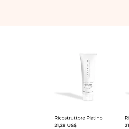
Ricostruttore Platino
Vista rápida
R
Precio
P
21,28 US$
2