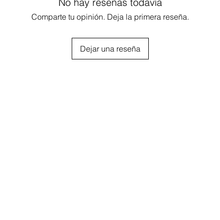
No hay reseñas todavía
Comparte tu opinión. Deja la primera reseña.
Dejar una reseña
Servicio
Productos
Shippin
El tiempo de procesa
pedido es actualment
ICA DE DEVOLUCIÓN
PRODUCTS
días hábiles antes de
el número de seguimie
CONTACTO
COLOR CHART
2-5 días adiciona
entregar.
ENVÍO GRATIS $7
SOLO EN EE. UU.