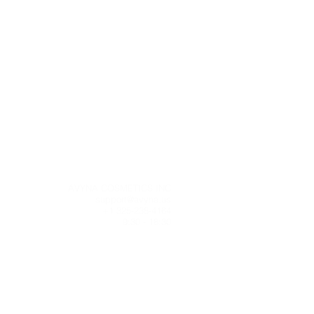
g
AVYNA COSMETICS INC
miento del
support@avyna.us
e de 2 a 3
+1 325-238-4164
 que reciba
9:30 - 18:30
nto. Siendo
les para
5+