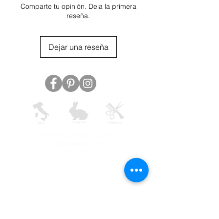
Comparte tu opinión. Deja la primera
reseña.
Dejar una reseña
AVYNA COSMETICS INC
support@avyna.us
+1 325-238-4164
9:30 - 18:30
Other country
Terms and conditions