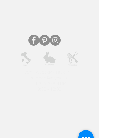
AVYNA COSMETICS INC
support@avyna.us
+1 325-238-4164
9:30 - 18:30
Other country
Terms and conditions
FAQ