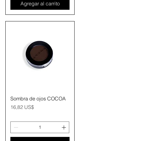
Agregar al carrito
Vista rápida
Sombra de ojos COCOA
Precio
16,82 US$