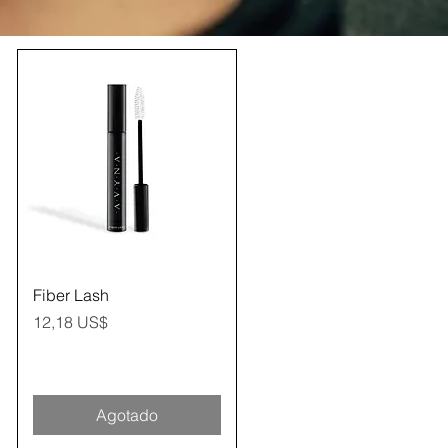
Vista rápida
Fiber Lash
Precio
12,18 US$
Agotado