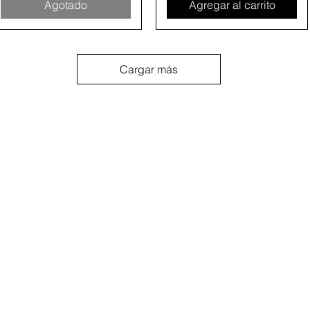
Agotado
Agregar al carrito
Cargar más
Servicio
Productos
Shippin
El tiempo de procesa
pedido es actualment
ICA DE DEVOLUCIÓN
PRODUCTS
días hábiles antes de
el número de seguimie
CONTACTO
COLOR CHART
2-5 días adiciona
entregar.
ENVÍO GRATIS $7
SOLO EN EE. UU.