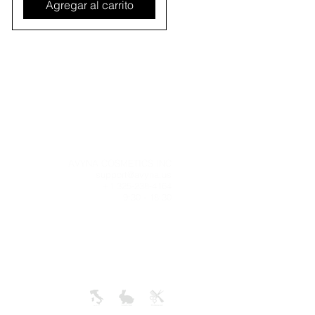
Agregar al carrito
g
AVYNA COSMETICS INC
miento del
support@avyna.us
e de 2 a 3
+1 325-238-4164
 que reciba
9:30 - 18:30
nto. Siendo
les para
5+