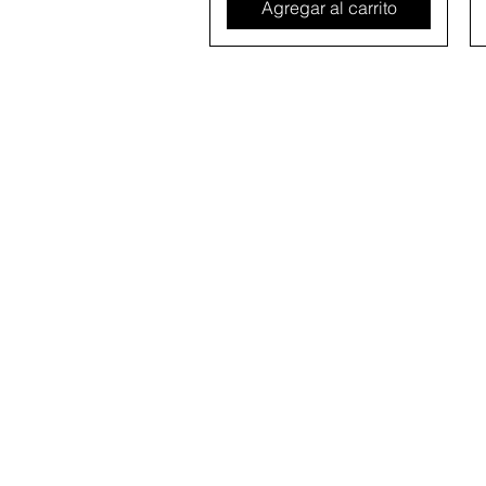
Agregar al carrito
Información
NOSOTROS
POLÍT
TERMINOS Y CONDICIONES
PRIVACIDAD
FAQ
OTROS PAISES