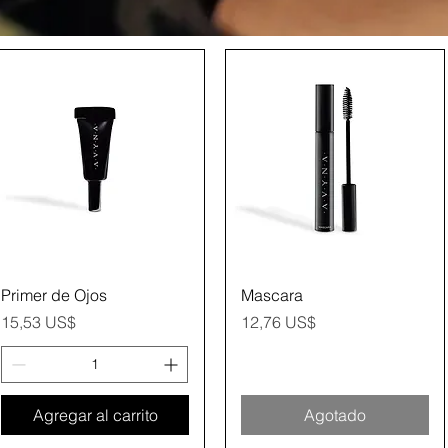
Vista rápida
Vista rápida
Primer de Ojos
Mascara
Precio
Precio
15,53 US$
12,76 US$
Agregar al carrito
Agotado