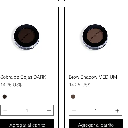
Vista rápida
Vista rápida
Sobra de Cejas DARK
Brow Shadow MEDIUM
Precio
Precio
14,25 US$
14,25 US$
Agregar al carrito
Agregar al carrito