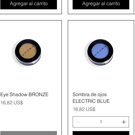
Agregar al carrito
Agregar al carrito
Vista rápida
Vista rápida
Eye Shadow BRONZE
Sombra de ojos
ELECTRIC BLUE
Precio
16,82 US$
Precio
16,82 US$