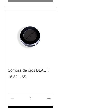
Vista rápida
Sombra de ojos BLACK
Precio
16,82 US$