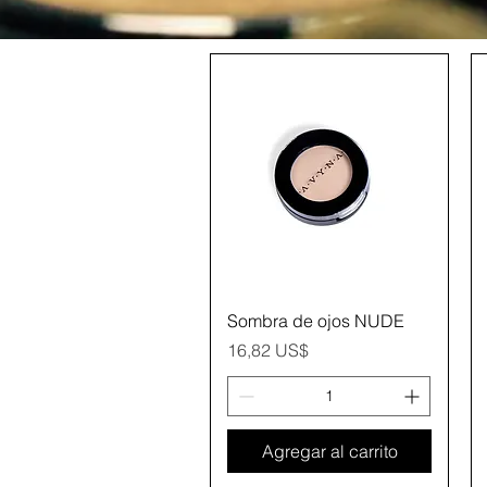
Vista rápida
Sombra de ojos NUDE
Precio
16,82 US$
Agregar al carrito