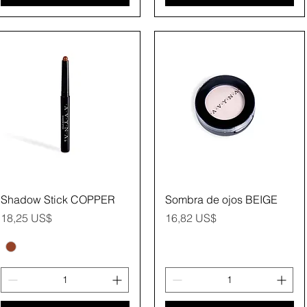
Vista rápida
Vista rápida
Shadow Stick COPPER
Sombra de ojos BEIGE
Precio
Precio
18,25 US$
16,82 US$