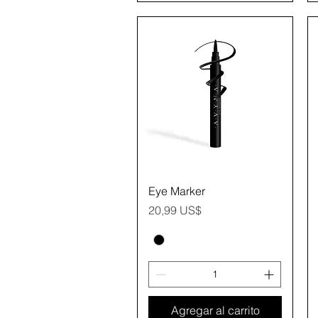
Vista rápida
Eye Marker
Precio
20,99 US$
Agregar al carrito