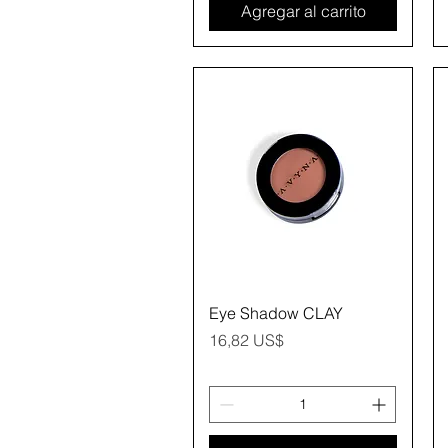
Agregar al carrito
Vista rápida
Eye Shadow CLAY
Precio
16,82 US$