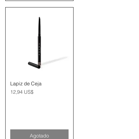
Vista rápida
Lapiz de Ceja
Precio
12,94 US$
Agotado